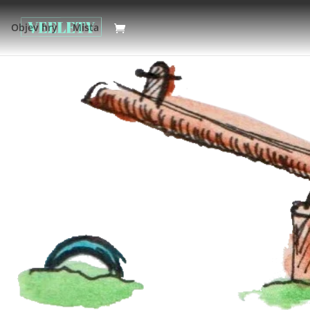
Objev hry
Místa