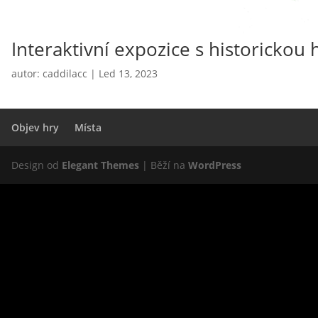
Interaktivní expozice s historicko
autor:
caddilacc
|
Led 13, 2023
Objev hry
Místa
Design od
Elegant Themes
| Běží na
WordPress