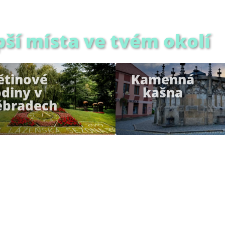
pší místa ve tvém okolí
ětinové
Kamenná
diny v
kašna
ěbradech