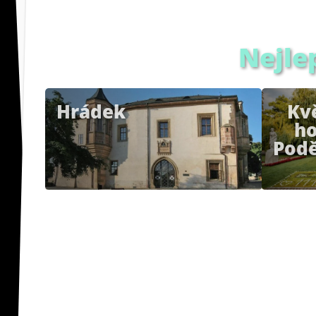
Nejle
Hrádek
Kv
ho
Pod