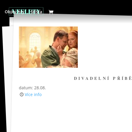
Objev hry
Místa
DIVADELNÍ PŘÍB
datum: 28.08.
Více info