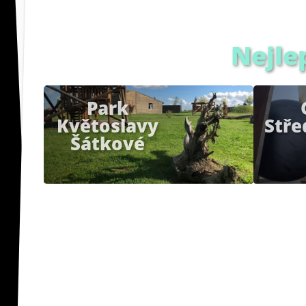
Nejle
Park
Květoslavy
Stř
Šátkové