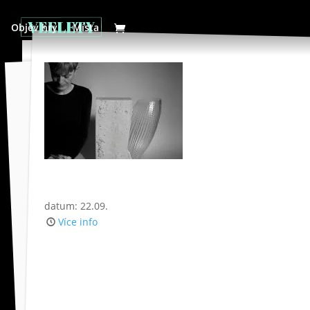
Objev hry
Místa
datum: 22.09.
Více info