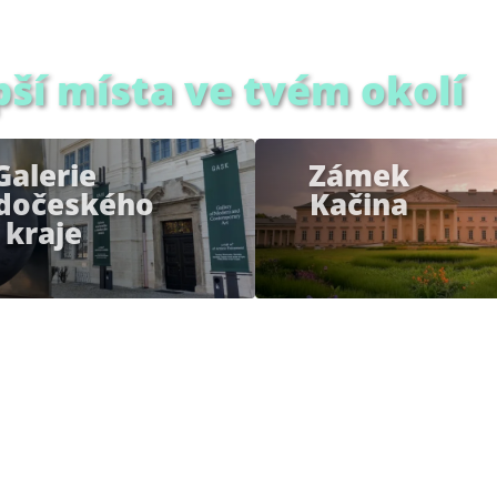
pší místa ve tvém okolí
Galerie
Zámek
edočeského
Kačina
kraje