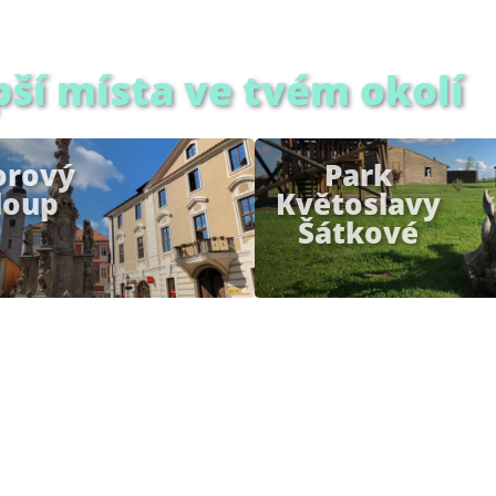
pší místa ve tvém okolí
rový
Park
loup
Květoslavy
Šátkové