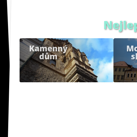
Nejle
Kamenný
Mo
dům
s