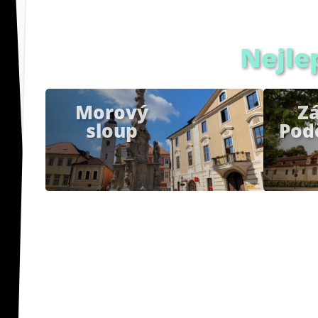
Nejle
Morový
Z
sloup
Pod