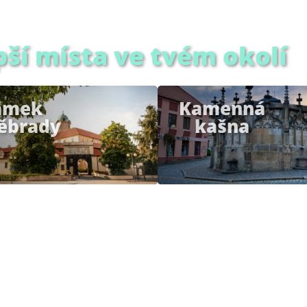
pší místa ve tvém okolí
ámek
Kamenná
ěbrady
kašna