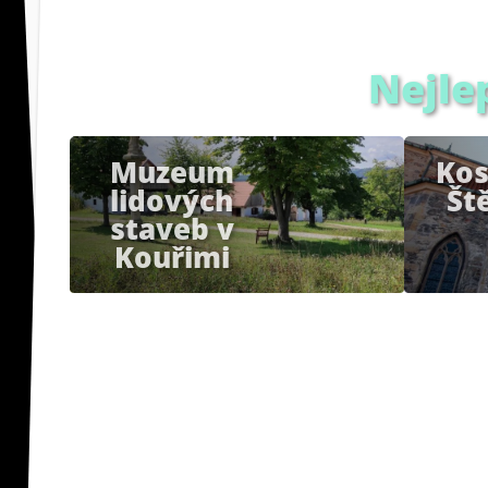
Nejle
Muzeum
Kos
lidových
Št
staveb v
Kouřimi