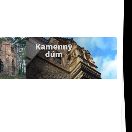
Kamenný
dům
Kv