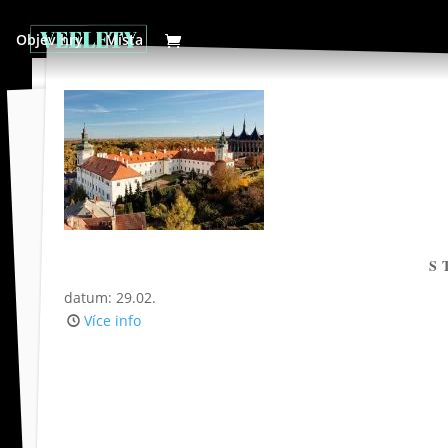
Objev hry
Místa
S
datum: 29.02.
Více info