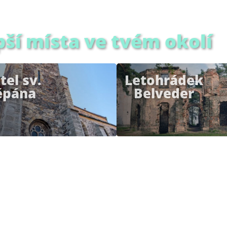
pší místa ve tvém okolí
tel sv.
Letohrádek
ěpána
Belveder