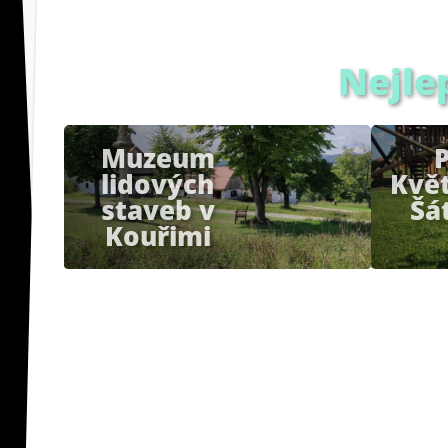
Nejle
Muzeum
lidových
Kvě
staveb v
Šá
Kouřimi