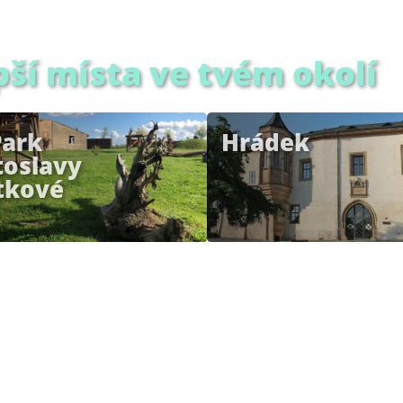
pší místa ve tvém okolí
Park
Hrádek
toslavy
tkové