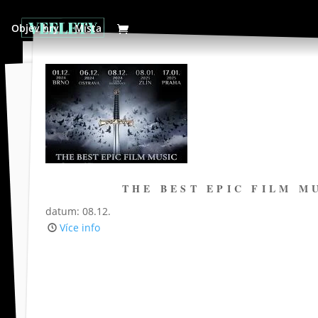
Objev hry
Místa
THE BEST EPIC FILM M
datum: 08.12.
Více info