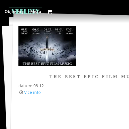
Objev hry
Místa
THE BEST EPIC FILM M
datum: 08.12.
Více info