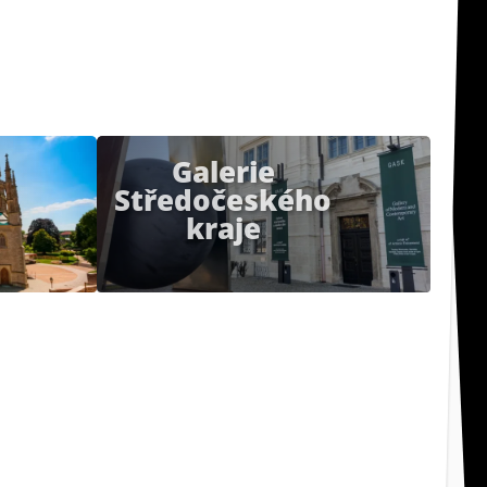
Galerie
K
Středočeského
kraje
Po