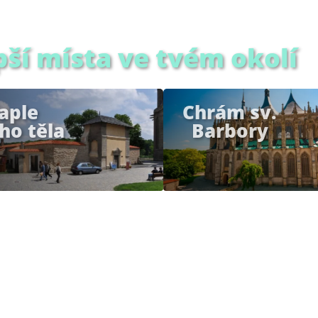
pší místa ve tvém okolí
aple
Chrám sv.
ho těla
Barbory