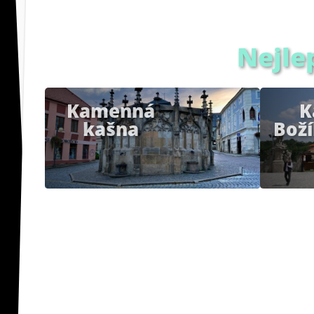
Nejle
Kamenná
K
kašna
Boží