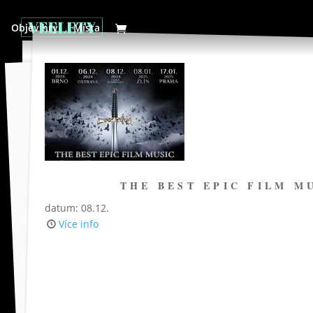
Objev hry
Místa
THE BEST EPIC FILM M
datum: 08.12.
Více info