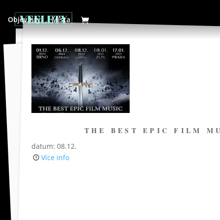
Objev hry
Místa
THE BEST EPIC FILM M
datum: 08.12.
Více info