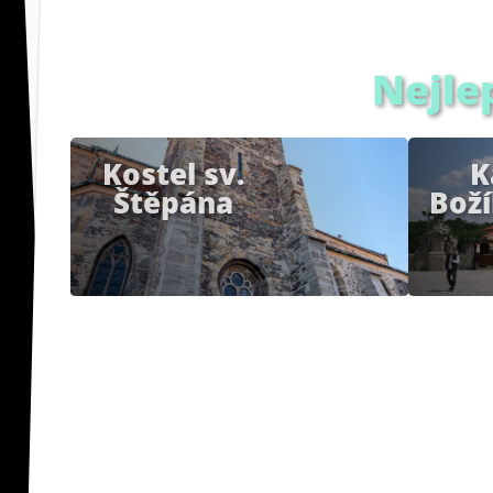
Nejle
Kostel sv.
K
Štěpána
Boží