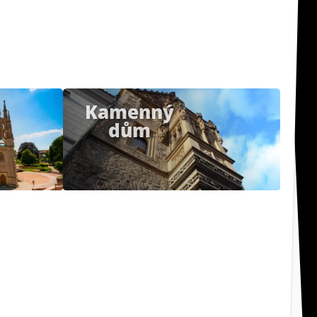
Kamenný
K
dům