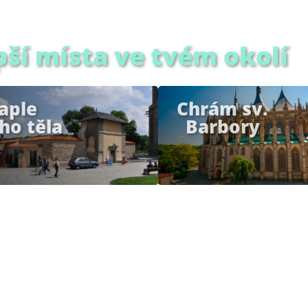
pší místa ve tvém okolí
aple
Chrám sv.
ho těla
Barbory