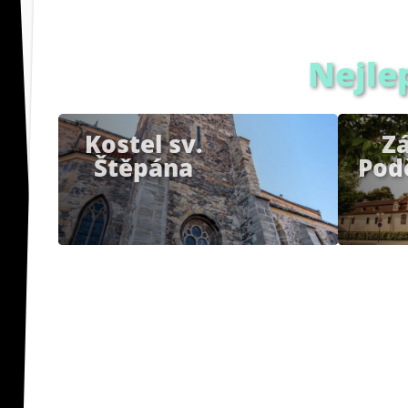
Nejle
Kostel sv.
Z
Štěpána
Pod