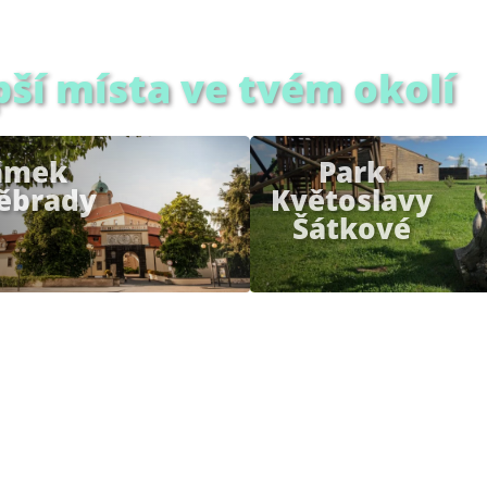
pší místa ve tvém okolí
ámek
Park
ěbrady
Květoslavy
Šátkové