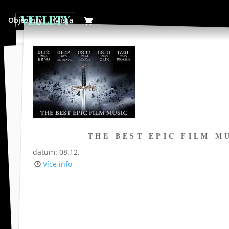
Objev hry
Místa
THE BEST EPIC FILM M
datum: 08.12.
Více info