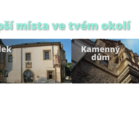
pší místa ve tvém okolí
dek
Kamenný
dům