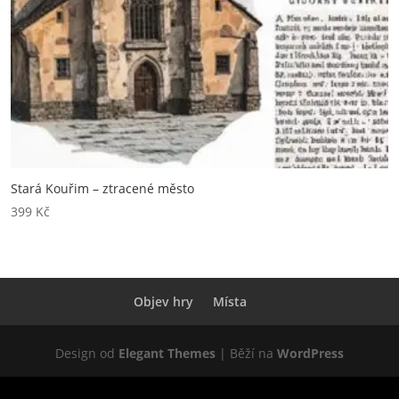
Stará Kouřim – ztracené město
399
Kč
Objev hry
Místa
Design od
Elegant Themes
| Běží na
WordPress