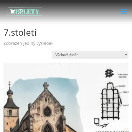
Domů
/ Produkty se štítkem „7.století“
7.století
Zobrazen jediný výsledek